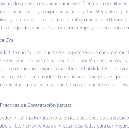
 avanzados pueden escanear numerosas fuentes en simultáneo, p
tos de habilidades y la experiencia adecuados. Mediante algor
lizar y comparar los requisitos del trabajo con los perfiles de 
 las búsquedas manuales, ahorrando tiempo y esfuerzo a los recl
 de CVs
antidad de currículums puede ser un proceso que consume muc
de selección de currículums impulsado por IA puede analizar y 
ms, como educación, experiencia laboral y habilidades. Los alg
iten a estos sistemas identificar palabras clave y frases que c
 los reclutadores seleccionar candidatos de manera más efectiv
Prácticas de Contratación Justas:
eden influir inadvertidamente en las decisiones de contratación,
laboral. Las herramientas de IA están diseñadas para ser imparc