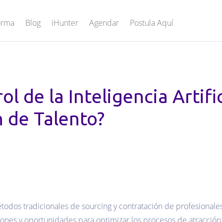
orma
Blog
iHunter
Agendar
Postula Aquí
rol de la Inteligencia Artifi
 de Talento?
odos tradicionales de sourcing y contratación de profesionales 
ones y oportunidades para optimizar los procesos de atracción 