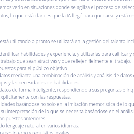
emos verlo en situaciones donde se agiliza el proceso de selecc
tos, lo que está claro es que la IA llegó para quedarse y está r
está utilizando o pronto se utilizará en la gestión del talento inc
tificar habilidades y experiencia, y utilizarlas para calificar y 
rabajo que sean atractivas y que reflejen fielmente el trabajo.
puestos para el público objetivo
atos mediante una combinación de análisis y análisis de datos e
ajos y las necesidades de habilidades.
atos de forma inteligente, respondiendo a sus preguntas e inq
plícitamente con las respuestas.
cidades basándose no solo en la imitación memorística de lo qu
su interpretación de lo que se necesita basándose en el análisi
on puestos anteriores.
ndo lenguaje natural en varios idiomas.
azgo interno y requisitos legales.