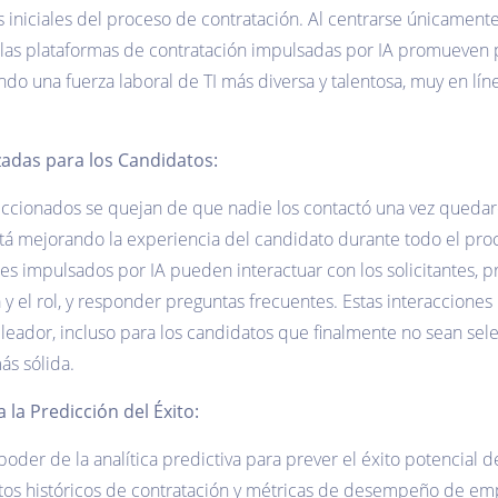
 iniciales del proceso de contratación. Al centrarse únicamente e
 las plataformas de contratación impulsadas por IA promueven p
ando una fuerza laboral de TI más diversa y talentosa, muy en lí
zadas para los Candidatos:
ccionados se quejan de que nadie los contactó una vez quedar
stá mejorando la experiencia del candidato durante todo el pro
ales impulsados por IA pueden interactuar con los solicitantes, 
y el rol, y responder preguntas frecuentes. Estas interaccione
leador, incluso para los candidatos que finalmente no sean se
 sólida.‌‌
a la Predicción del Éxito:
oder de la analítica predictiva para prever el éxito potencial 
datos históricos de contratación y métricas de desempeño de em