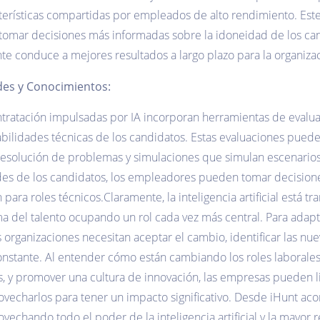
acterísticas compartidas por empleados de alto rendimiento. Es
 tomar decisiones más informadas sobre la idoneidad de los can
nte conduce a mejores resultados a largo plazo para la organiza
des y Conocimientos:
ratación impulsadas por IA incorporan herramientas de evalua
abilidades técnicas de los candidatos. Estas evaluaciones puede
e resolución de problemas y simulaciones que simulan escenario
des de los candidatos, los empleadores pueden tomar decision
ra roles técnicos.‌‌‌‌‌‌‌‌‌‌Claramente, la inteligencia artificial está
del talento ocupando un rol cada vez más central. Para adapta
 organizaciones necesitan aceptar el cambio, identificar las nue
onstante. Al entender cómo están cambiando los roles laborales
s, y promover una cultura de innovación, las empresas pueden l
vecharlos para tener un impacto significativo. ‌‌‌‌Desde iHunt 
ovechando todo el poder de la inteligencia artificial y la mayor