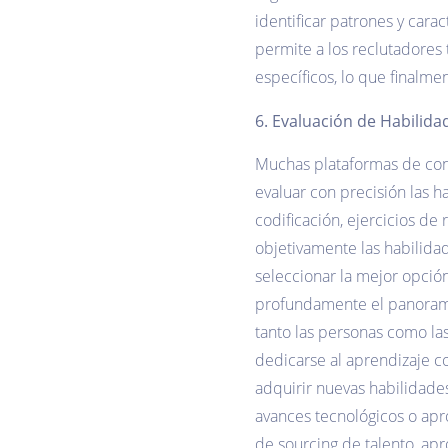
identificar patrones y car
permite a los reclutadores
específicos, lo que finalme
6. Evaluación de Habilida
Muchas plataformas de cont
evaluar con precisión las h
codificación, ejercicios d
objetivamente las habilida
seleccionar la mejor opción pa
profundamente el panorama 
tanto las personas como las
dedicarse al aprendizaje c
adquirir nuevas habilidade
avances tecnológicos o apro
de sourcing de talento, apr