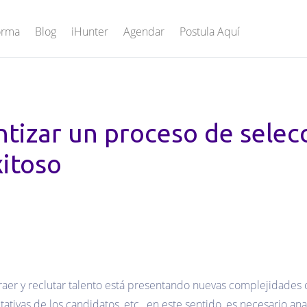
orma
Blog
iHunter
Agendar
Postula Aquí
tizar un proceso de selec
xitoso
traer y reclutar talento está presentando nuevas complejidades 
ctativas de los candidatos, etc., en este sentido, es necesario a