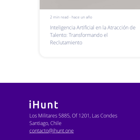
2 min read - hace un año
Inteligencia Artificial en la Atracción de
Talento: Transformando el
Reclutamiento
Los Militares 5885, Of 1201, Las Condes
Santiago, Chile
contacto@ihunt.one