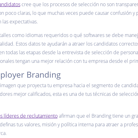
andidatos
cree que los procesos de selección no son transparen
on poco claras, lo que muchas veces puede causar confusión y 
 las expectativas.
talles como idiomas requeridos o qué softwares se debe manej
alidad. Estos datos te ayudarán a atraer los candidatos correc
n todas las etapas desde la entrevista de selección de personal
sionales tengan una mejor relación con tu empresa desde el p
mployer Branding
 imagen que proyecta tu empresa hacia el segmento de candidat
jadores mejor calificados, esta es una de tus técnicas de selecc
s líderes de reclutamiento
afirman que el Branding tiene un gran
 definas tus valores, misión y política interna para atraer a pro
ca.