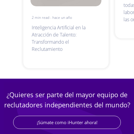
todas
labo
2 min read - hace un año
las o
Inteligencia Artificial en la
Atracción de Talento:
Transformando el
Reclutamiento
¿Quieres ser parte del mayor equipo de
reclutadores independientes del mundo?
¡Súmate como iHunter ahora!