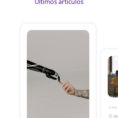
Últimos artículos
2 min 
El de