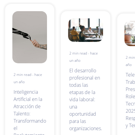
2 min read - hace
2 min
un año
año
El desarrollo
Tele
2 min read - hace
profesional en
Trab
un año
todas las
Pres
Inteligencia
etapas de la
Role
Artificial en la
vida laboral:
Tecn
Atracción de
una
2025
Talento:
oportunidad
Res
Transformando
para las
y Te
el
organizaciones.